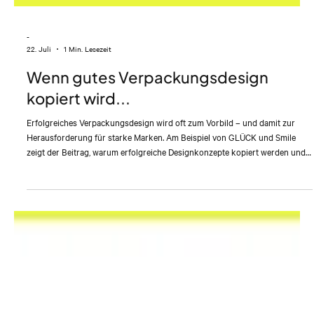
-
22. Juli
1 Min. Lesezeit
Wenn gutes Verpackungsdesign
kopiert wird...
Erfolgreiches Verpackungsdesign wird oft zum Vorbild – und damit zur
Herausforderung für starke Marken. Am Beispiel von GLÜCK und Smile
zeigt der Beitrag, warum erfolgreiche Designkonzepte kopiert werden und
weshalb kontinuierliche Weiterentwicklung entscheidend ist, um
Wiedererkennbarkeit, Differenzierung und Markenstärke langfristig zu
sichern.