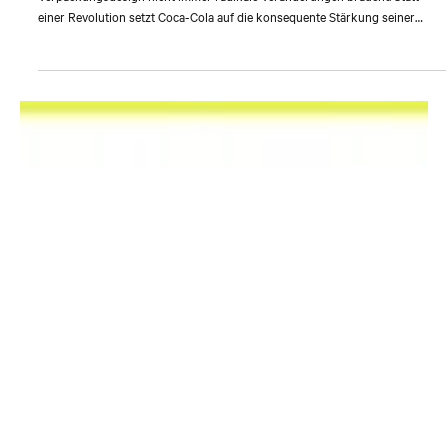
von Coca-Cola
Der aktuelle Coca-Cola-Relaunch zeigt, warum erfolgreiches
Verpackungsdesign nicht immer radikale Veränderungen braucht. Statt
einer Revolution setzt Coca-Cola auf die konsequente Stärkung seiner
Distinctive Brand Assets – und schafft so mehr Wiedererkennbarkeit,
Konsistenz und Markenstärke über alle Produkte und Touchpoints hinweg.
Ein Lehrstück für strategisches Verpackungsdesign und erfolgreiche
Markenführung.