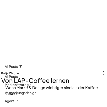
All Posts
Katja Wagner
All Posts
Von LAP-Coffee lernen
Markenstrategie
Wenn Marke & Design wichtiger sind als der Kaffee 
Verpackungsdesign
selbst
Agentur