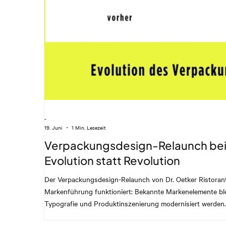
-
19. Juni
1 Min. Lesezeit
Verpackungsdesign-Relaunch bei 
Evolution statt Revolution
Der Verpackungsdesign-Relaunch von Dr. Oetker Ristorante
Markenführung funktioniert: Bekannte Markenelemente bl
Typografie und Produktinszenierung modernisiert werden. 
bessere Sichtbarkeit am POS und eine stärkere Markenwir