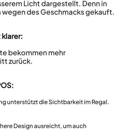
serem Licht dargestellt. Denn in 
en wegen des Geschmacks gekauft.
klarer:
rte bekommen mehr 
tt zurück.
POS: 
g unterstützt die Sichtbarkeit im Regal.
schere Design ausreicht, um auch 