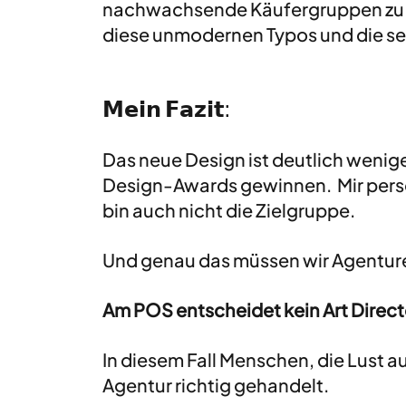
nachwachsende Käufergruppen zu e
diese unmodernen Typos und die se
𝗠𝗲𝗶𝗻 𝗙𝗮𝘇𝗶𝘁: 
Das neue Design ist deutlich wenige
Design-Awards gewinnen.  Mir persön
bin auch nicht die Zielgruppe.
Und genau das müssen wir Agenture
Am POS entscheidet kein Art Directo
In diesem Fall Menschen, die Lust a
Agentur richtig gehandelt.