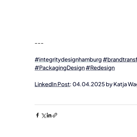
---
#integritydesignhamburg
#brandtrans
#PackagingDesign
#
Redesign
LinkedIn Post
: 04.04.2025 by Katja Wa