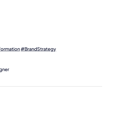
formation
#BrandStrategy
gner