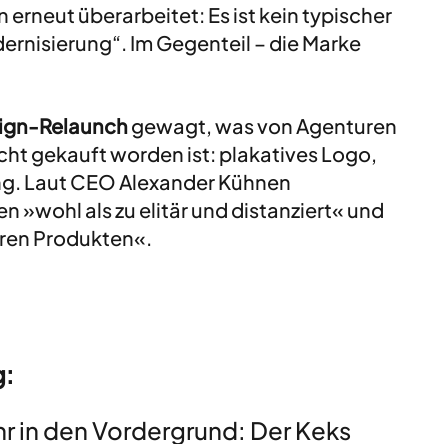
rneut überarbeitet: Es ist kein typischer 
ernisierung“. Im Gegenteil – die Marke 
ign-Relaunch 
gewagt, was von Agenturen 
cht gekauft worden ist: plakatives Logo, 
ng. Laut CEO Alexander Kühnen 
wohl als zu elitär und distanziert« und 
eren Produkten«.
g:
r in den Vordergrund: Der Keks 