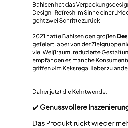
Bahlsen hat das Verpackungsdesign e
Design-Refresh im Sinne einer „Mod
geht zwei Schritte zurück.
2021 hatte Bahlsen den großen 
Des
gefeiert, aber von der Zielgruppe ni
viel Weißraum, reduzierte Gestaltu
empfänden es manche Konsumenten »
griffen »im Keksregal lieber zu and
Daher jetzt die Kehrtwende:
✔️ 
Genussvollere Inszenierun
Das Produkt rückt wieder meh