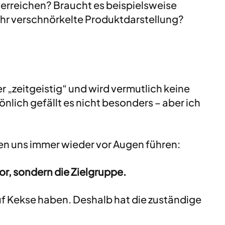
rreichen? Braucht es beispielsweise 
hr verschnörkelte Produktdarstellung?
r „zeitgeistig“ und wird vermutlich keine 
lich gefällt es nicht besonders – aber ich 
n uns immer wieder vor Augen führen: 
r, sondern die Zielgruppe. 
uf Kekse haben. Deshalb hat die zuständige 