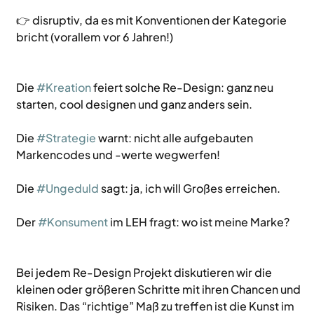
👉 disruptiv, da es mit Konventionen der Kategorie 
bricht (vorallem vor 6 Jahren!)
Die 
#Kreation
 feiert solche Re-Design: ganz neu 
starten, cool designen und ganz anders sein. 
Die 
#Strategie
 warnt: nicht alle aufgebauten 
Markencodes und -werte wegwerfen!
Die 
#Ungeduld
 sagt: ja, ich will Großes erreichen. 
Der 
#Konsument
 im LEH fragt: wo ist meine Marke?
Bei jedem Re-Design Projekt diskutieren wir die 
kleinen oder größeren Schritte mit ihren Chancen und 
Risiken. Das “richtige” Maß zu treffen ist die Kunst im 