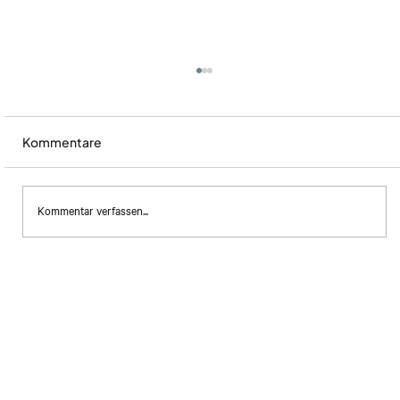
Kommentare
Kommentar verfassen...
Wenn gutes Verpackungsdesign kopiert
wird...